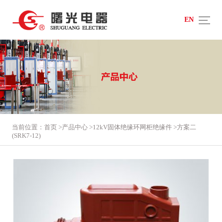
EN
当前位置：
首页
>
产品中心
>
12kV固体绝缘环网柜绝缘件
>
方案二
(SRK7-12)